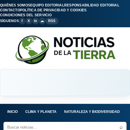
QUIÉNES SOMOS
EQUIPO EDITORIAL
RESPONSABILIDAD EDITORIAL
CONTACTO
POLÍTICA DE PRIVACIDAD Y COOKIES
CONDICIONES DEL SERVICIO
SÍGUENOS
f
X
in
☁
RSS
INICIO
CLIMA Y PLANETA
NATURALEZA Y BIODIVERSIDAD
C
⌕