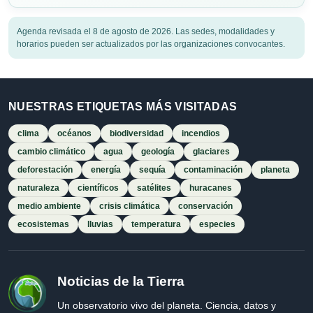
Agenda revisada el 8 de agosto de 2026. Las sedes, modalidades y
horarios pueden ser actualizados por las organizaciones convocantes.
NUESTRAS ETIQUETAS MÁS VISITADAS
clima
océanos
biodiversidad
incendios
cambio climático
agua
geología
glaciares
deforestación
energía
sequía
contaminación
planeta
naturaleza
científicos
satélites
huracanes
medio ambiente
crisis climática
conservación
ecosistemas
lluvias
temperatura
especies
Noticias de la Tierra
Un observatorio vivo del planeta. Ciencia, datos y