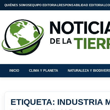
QUIÉNES SOMOS
EQUIPO EDITORIAL
RESPONSABILIDAD EDITORIAL
CO
INICIO
CLIMA Y PLANETA
NATURALEZA Y BIODIVER
ETIQUETA:
INDUSTRIA 