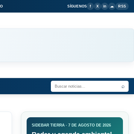
IO
SÍGUENOS
f
X
in
☁
RSS
⌕
SIDEBAR TIERRA · 7 DE AGOSTO DE 2026