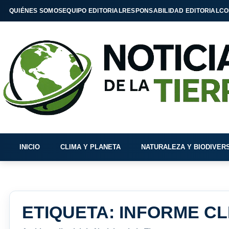
QUIÉNES SOMOS
EQUIPO EDITORIAL
RESPONSABILIDAD EDITORIAL
CO
INICIO
CLIMA Y PLANETA
NATURALEZA Y BIODIVER
ETIQUETA:
INFORME CL