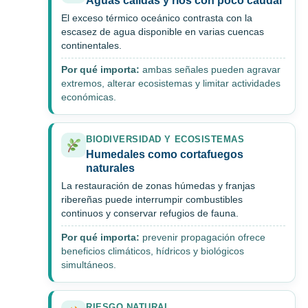
Aguas cálidas y ríos con poco caudal
El exceso térmico oceánico contrasta con la
escasez de agua disponible en varias cuencas
continentales.
Por qué importa:
ambas señales pueden agravar
extremos, alterar ecosistemas y limitar actividades
económicas.
BIODIVERSIDAD Y ECOSISTEMAS
Humedales como cortafuegos
naturales
La restauración de zonas húmedas y franjas
ribereñas puede interrumpir combustibles
continuos y conservar refugios de fauna.
Por qué importa:
prevenir propagación ofrece
beneficios climáticos, hídricos y biológicos
simultáneos.
RIESGO NATURAL