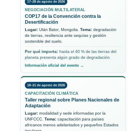
17–28 de agosto de 2026
NEGOCIACIÓN MULTILATERAL
COP17 de la Convención contra la
Desertificación
Lugar:
Ulán Bator, Mongolia.
Tema:
degradación
de tierras, resiliencia ante sequías y gestión
sostenible del suelo.
Por qué importa:
hasta el 40 % de las tierras del
planeta presenta algún grado de degradación.
Información oficial del evento →
18–21 de agosto de 2026
CAPACITACIÓN CLIMÁTICA
Taller regional sobre Planes Nacionales de
Adaptación
Lugar:
modalidad y sede informadas por la
UNFCCC.
Tema:
capacitación para países
africanos menos adelantados y pequeños Estados
insulares.