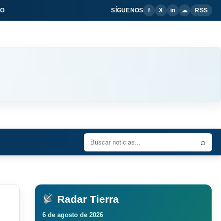
IO
SÍGUENOS
f
X
in
☁
RSS
⌕
Radar Tierra
6 de agosto de 2026