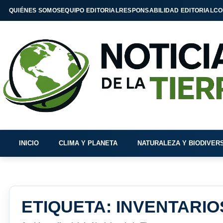
QUIÉNES SOMOS
EQUIPO EDITORIAL
RESPONSABILIDAD EDITORIAL
CO
INICIO
CLIMA Y PLANETA
NATURALEZA Y BIODIVER
ETIQUETA:
INVENTARIO