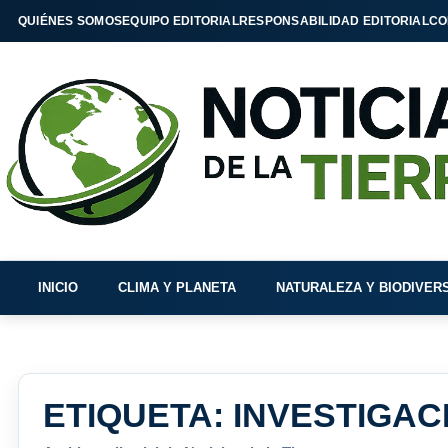
QUIÉNES SOMOS
EQUIPO EDITORIAL
RESPONSABILIDAD EDITORIAL
CO
INICIO
CLIMA Y PLANETA
NATURALEZA Y BIODIVER
ETIQUETA:
INVESTIGAC