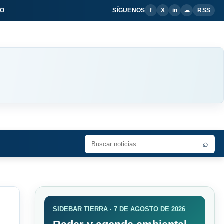
IO
SÍGUENOS
f
X
in
☁
RSS
⌕
SIDEBAR TIERRA · 7 DE AGOSTO DE 2026