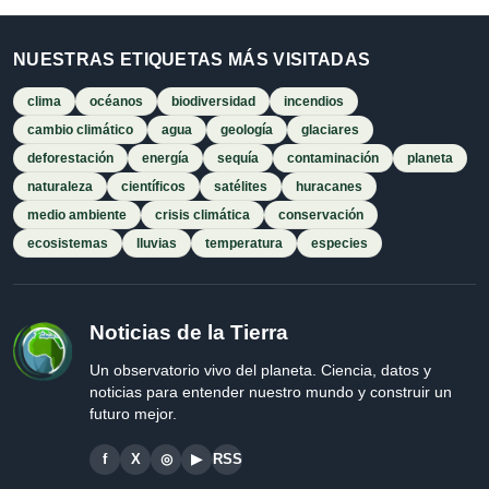
NUESTRAS ETIQUETAS MÁS VISITADAS
clima
océanos
biodiversidad
incendios
cambio climático
agua
geología
glaciares
deforestación
energía
sequía
contaminación
planeta
naturaleza
científicos
satélites
huracanes
medio ambiente
crisis climática
conservación
ecosistemas
lluvias
temperatura
especies
Noticias de la Tierra
Un observatorio vivo del planeta. Ciencia, datos y
noticias para entender nuestro mundo y construir un
futuro mejor.
f
X
◎
▶
RSS