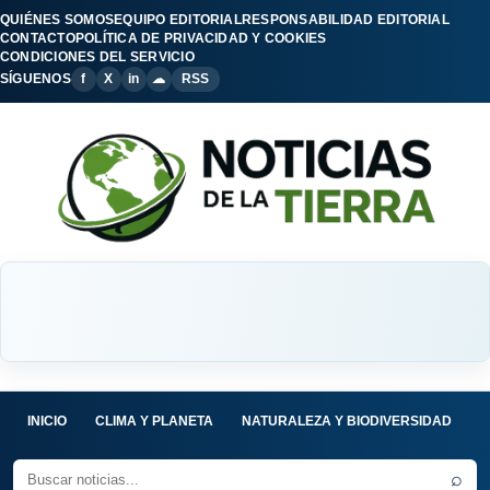
QUIÉNES SOMOS
EQUIPO EDITORIAL
RESPONSABILIDAD EDITORIAL
CONTACTO
POLÍTICA DE PRIVACIDAD Y COOKIES
CONDICIONES DEL SERVICIO
SÍGUENOS
f
X
in
☁
RSS
INICIO
CLIMA Y PLANETA
NATURALEZA Y BIODIVERSIDAD
C
⌕