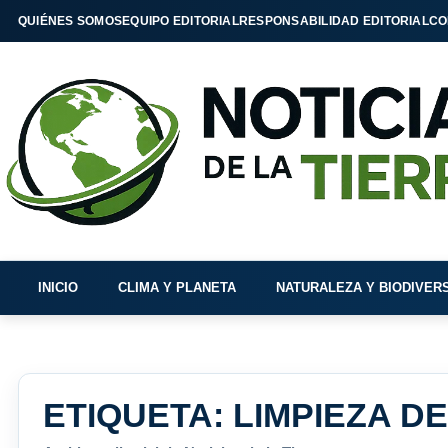
QUIÉNES SOMOS
EQUIPO EDITORIAL
RESPONSABILIDAD EDITORIAL
CO
INICIO
CLIMA Y PLANETA
NATURALEZA Y BIODIVER
ETIQUETA:
LIMPIEZA D