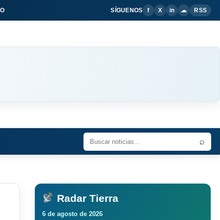
IO
SÍGUENOS
f
X
in
☁
RSS
⌕
Radar Tierra
6 de agosto de 2026