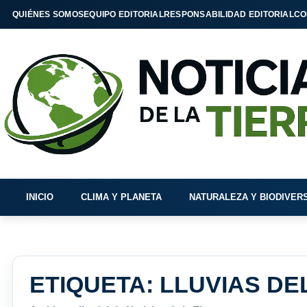
QUIÉNES SOMOS
EQUIPO EDITORIAL
RESPONSABILIDAD EDITORIAL
CO
INICIO
CLIMA Y PLANETA
NATURALEZA Y BIODIVER
ETIQUETA:
LLUVIAS DE