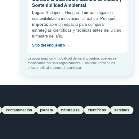
Sostenibilidad Ambiental
Lugar:
Budapest, Hungría.
Tema:
mitigación,
sostenibilidad e innovación climática.
Por qué
importa:
abre un espacio para comparar
estrategias científicas y técnicas antes del último
trimestre del año.
Sitio del encuentro →
La programación y modalidad de los encuentros pueden ser
modificadas por sus organizadores. Conviene verificar los
enlaces oficiales antes de participar.
contaminación
planeta
naturaleza
científicos
satélites