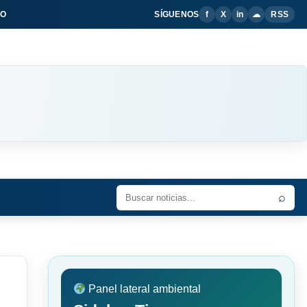
IO
SÍGUENOS
f
X
in
☁
RSS
⌕
Panel lateral ambiental