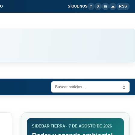
IO
SÍGUENOS
f
X
in
☁
RSS
⌕
SIDEBAR TIERRA · 7 DE AGOSTO DE 2026