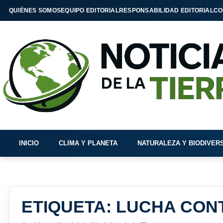
QUIÉNES SOMOS
EQUIPO EDITORIAL
RESPONSABILIDAD EDITORIAL
CO
INICIO
CLIMA Y PLANETA
NATURALEZA Y BIODIVER
ETIQUETA:
LUCHA CONT