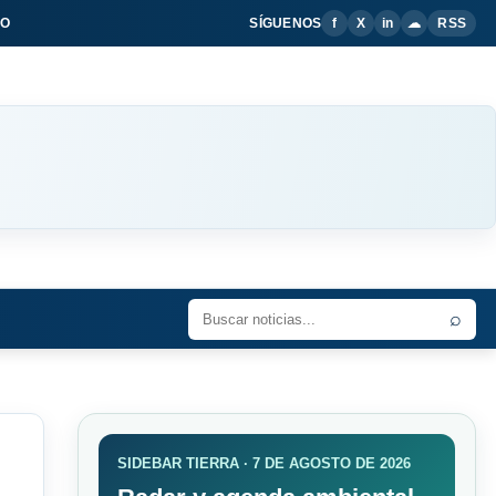
IO
SÍGUENOS
f
X
in
☁
RSS
⌕
SIDEBAR TIERRA · 7 DE AGOSTO DE 2026