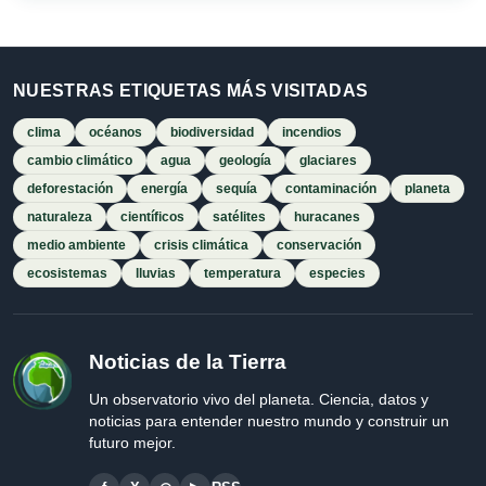
NUESTRAS ETIQUETAS MÁS VISITADAS
clima
océanos
biodiversidad
incendios
cambio climático
agua
geología
glaciares
deforestación
energía
sequía
contaminación
planeta
naturaleza
científicos
satélites
huracanes
medio ambiente
crisis climática
conservación
ecosistemas
lluvias
temperatura
especies
Noticias de la Tierra
Un observatorio vivo del planeta. Ciencia, datos y
noticias para entender nuestro mundo y construir un
futuro mejor.