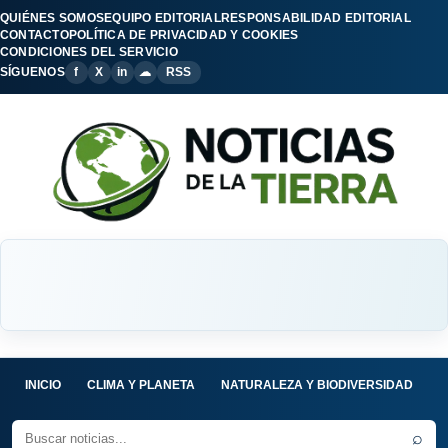
QUIÉNES SOMOS
EQUIPO EDITORIAL
RESPONSABILIDAD EDITORIAL
CONTACTO
POLÍTICA DE PRIVACIDAD Y COOKIES
CONDICIONES DEL SERVICIO
SÍGUENOS
f
X
in
☁
RSS
INICIO
CLIMA Y PLANETA
NATURALEZA Y BIODIVERSIDAD
C
⌕