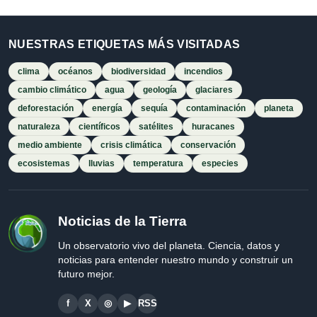
NUESTRAS ETIQUETAS MÁS VISITADAS
clima
océanos
biodiversidad
incendios
cambio climático
agua
geología
glaciares
deforestación
energía
sequía
contaminación
planeta
naturaleza
científicos
satélites
huracanes
medio ambiente
crisis climática
conservación
ecosistemas
lluvias
temperatura
especies
Noticias de la Tierra
Un observatorio vivo del planeta. Ciencia, datos y
noticias para entender nuestro mundo y construir un
futuro mejor.
f
X
◎
▶
RSS