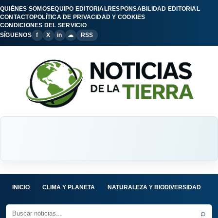
QUIÉNES SOMOS
EQUIPO EDITORIAL
RESPONSABILIDAD EDITORIAL
CONTACTO
POLÍTICA DE PRIVACIDAD Y COOKIES
CONDICIONES DEL SERVICIO
SÍGUENOS
f
X
in
☁
RSS
INICIO
CLIMA Y PLANETA
NATURALEZA Y BIODIVERSIDAD
C
⌕