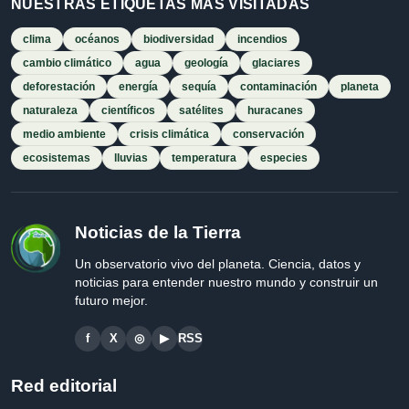
NUESTRAS ETIQUETAS MÁS VISITADAS
clima
océanos
biodiversidad
incendios
cambio climático
agua
geología
glaciares
deforestación
energía
sequía
contaminación
planeta
naturaleza
científicos
satélites
huracanes
medio ambiente
crisis climática
conservación
ecosistemas
lluvias
temperatura
especies
Noticias de la Tierra
Un observatorio vivo del planeta. Ciencia, datos y
noticias para entender nuestro mundo y construir un
futuro mejor.
f
X
◎
▶
RSS
Red editorial