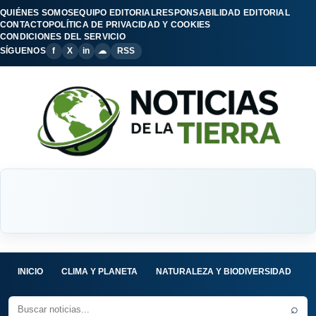
QUIÉNES SOMOS
EQUIPO EDITORIAL
RESPONSABILIDAD EDITORIAL
CONTACTO
POLÍTICA DE PRIVACIDAD Y COOKIES
CONDICIONES DEL SERVICIO
SÍGUENOS
f
X
in
☁
RSS
INICIO
CLIMA Y PLANETA
NATURALEZA Y BIODIVERSIDAD
C
⌕