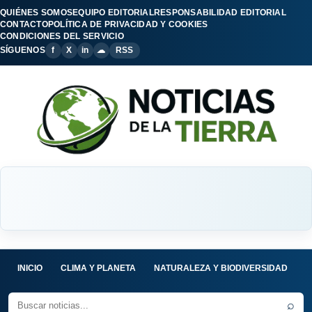
QUIÉNES SOMOS
EQUIPO EDITORIAL
RESPONSABILIDAD EDITORIAL
CONTACTO
POLÍTICA DE PRIVACIDAD Y COOKIES
CONDICIONES DEL SERVICIO
SÍGUENOS
f
X
in
☁
RSS
INICIO
CLIMA Y PLANETA
NATURALEZA Y BIODIVERSIDAD
C
⌕