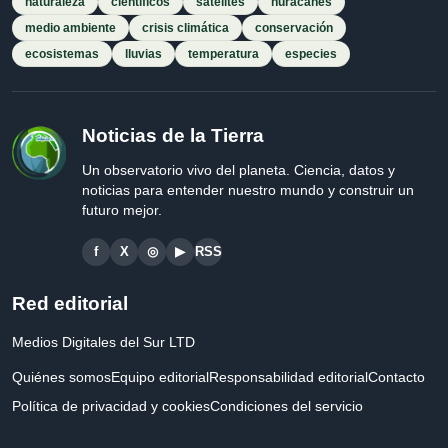
naturaleza
científicos
satélites
huracanes
medio ambiente
crisis climática
conservación
ecosistemas
lluvias
temperatura
especies
Noticias de la Tierra
Un observatorio vivo del planeta. Ciencia, datos y
noticias para entender nuestro mundo y construir un
futuro mejor.
f
X
◎
▶
RSS
Red editorial
Medios Digitales del Sur LTD
Quiénes somos
Equipo editorial
Responsabilidad editorial
Contacto
Política de privacidad y cookies
Condiciones del servicio