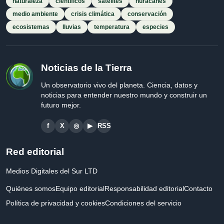
naturaleza
científicos
satélites
huracanes
medio ambiente
crisis climática
conservación
ecosistemas
lluvias
temperatura
especies
Noticias de la Tierra
Un observatorio vivo del planeta. Ciencia, datos y
noticias para entender nuestro mundo y construir un
futuro mejor.
f
X
◎
▶
RSS
Red editorial
Medios Digitales del Sur LTD
Quiénes somos
Equipo editorial
Responsabilidad editorial
Contacto
Política de privacidad y cookies
Condiciones del servicio