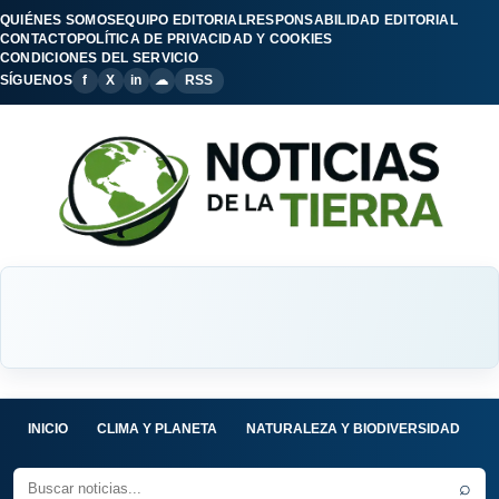
QUIÉNES SOMOS
EQUIPO EDITORIAL
RESPONSABILIDAD EDITORIAL
CONTACTO
POLÍTICA DE PRIVACIDAD Y COOKIES
CONDICIONES DEL SERVICIO
SÍGUENOS
f
X
in
☁
RSS
INICIO
CLIMA Y PLANETA
NATURALEZA Y BIODIVERSIDAD
C
⌕