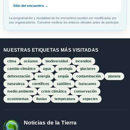
Sitio del encuentro →
La programación y modalidad de los encuentros pueden ser modificadas por
sus organizadores. Conviene verificar los enlaces oficiales antes de participar.
NUESTRAS ETIQUETAS MÁS VISITADAS
clima
océanos
biodiversidad
incendios
cambio climático
agua
geología
glaciares
deforestación
energía
sequía
contaminación
planeta
naturaleza
científicos
satélites
huracanes
medio ambiente
crisis climática
conservación
ecosistemas
lluvias
temperatura
especies
Noticias de la Tierra