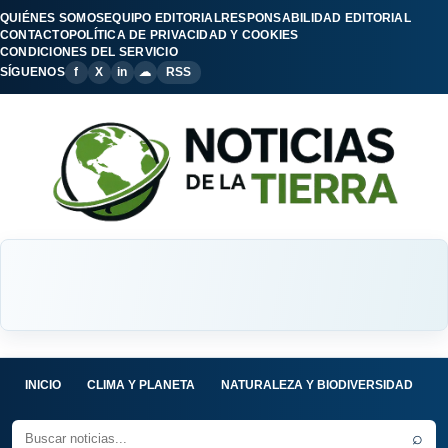
QUIÉNES SOMOS
EQUIPO EDITORIAL
RESPONSABILIDAD EDITORIAL
CONTACTO
POLÍTICA DE PRIVACIDAD Y COOKIES
CONDICIONES DEL SERVICIO
SÍGUENOS
f
X
in
☁
RSS
INICIO
CLIMA Y PLANETA
NATURALEZA Y BIODIVERSIDAD
C
⌕