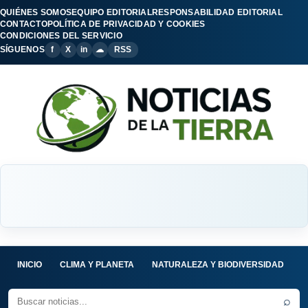
QUIÉNES SOMOS
EQUIPO EDITORIAL
RESPONSABILIDAD EDITORIAL
CONTACTO
POLÍTICA DE PRIVACIDAD Y COOKIES
CONDICIONES DEL SERVICIO
SÍGUENOS
f
X
in
☁
RSS
INICIO
CLIMA Y PLANETA
NATURALEZA Y BIODIVERSIDAD
C
⌕