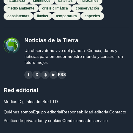
naturaleza
científicos
satélites
huracanes
medio ambiente
crisis climática
conservación
ecosistemas
lluvias
temperatura
especies
Noticias de la Tierra
Un observatorio vivo del planeta. Ciencia, datos y
noticias para entender nuestro mundo y construir un
futuro mejor.
f
X
◎
▶
RSS
Red editorial
Medios Digitales del Sur LTD
Quiénes somos
Equipo editorial
Responsabilidad editorial
Contacto
Política de privacidad y cookies
Condiciones del servicio