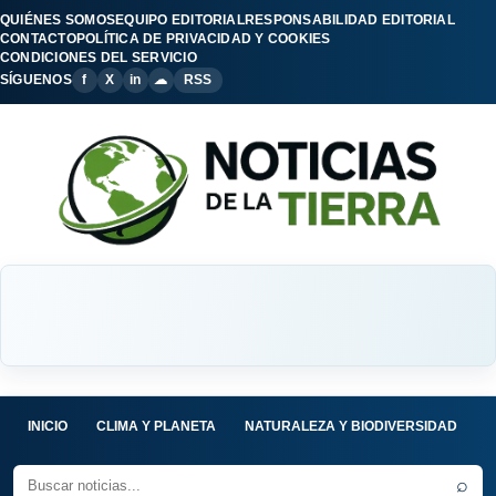
QUIÉNES SOMOS
EQUIPO EDITORIAL
RESPONSABILIDAD EDITORIAL
CONTACTO
POLÍTICA DE PRIVACIDAD Y COOKIES
CONDICIONES DEL SERVICIO
SÍGUENOS
f
X
in
☁
RSS
INICIO
CLIMA Y PLANETA
NATURALEZA Y BIODIVERSIDAD
C
⌕