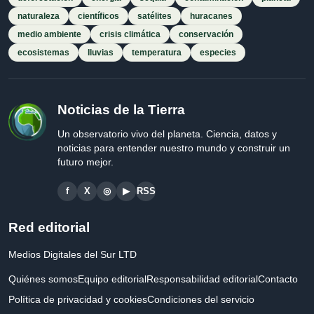
naturaleza
científicos
satélites
huracanes
medio ambiente
crisis climática
conservación
ecosistemas
lluvias
temperatura
especies
Noticias de la Tierra
Un observatorio vivo del planeta. Ciencia, datos y
noticias para entender nuestro mundo y construir un
futuro mejor.
f
X
◎
▶
RSS
Red editorial
Medios Digitales del Sur LTD
Quiénes somos
Equipo editorial
Responsabilidad editorial
Contacto
Política de privacidad y cookies
Condiciones del servicio