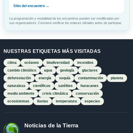
Sitio del encuentro →
La programación y modalidad de los encuentros pueden ser modificadas por
sus organizadores. Conviene verificar los enlaces oficiales antes de participar.
NUESTRAS ETIQUETAS MÁS VISITADAS
clima
océanos
biodiversidad
incendios
cambio climático
agua
geología
glaciares
deforestación
energía
sequía
contaminación
planeta
naturaleza
científicos
satélites
huracanes
medio ambiente
crisis climática
conservación
ecosistemas
lluvias
temperatura
especies
Noticias de la Tierra