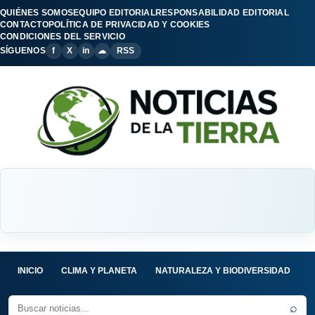
QUIÉNES SOMOS
EQUIPO EDITORIAL
RESPONSABILIDAD EDITORIAL
CONTACTO
POLÍTICA DE PRIVACIDAD Y COOKIES
CONDICIONES DEL SERVICIO
SÍGUENOS
f
X
in
☁
RSS
INICIO
CLIMA Y PLANETA
NATURALEZA Y BIODIVERSIDAD
C
⌕