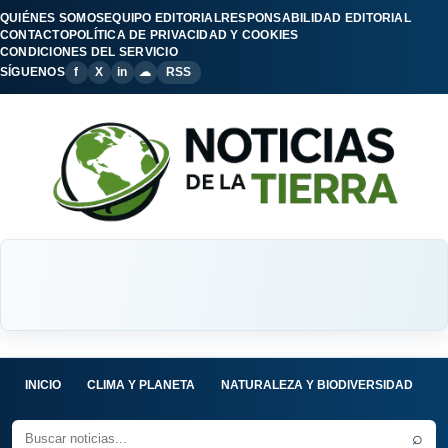
QUIÉNES SOMOS
EQUIPO EDITORIAL
RESPONSABILIDAD EDITORIAL
CONTACTO
POLÍTICA DE PRIVACIDAD Y COOKIES
CONDICIONES DEL SERVICIO
SÍGUENOS
f
X
in
☁
RSS
INICIO
CLIMA Y PLANETA
NATURALEZA Y BIODIVERSIDAD
C
⌕