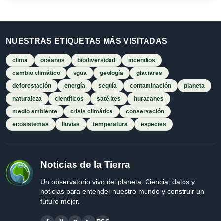
NUESTRAS ETIQUETAS MÁS VISITADAS
clima
océanos
biodiversidad
incendios
cambio climático
agua
geología
glaciares
deforestación
energía
sequía
contaminación
planeta
naturaleza
científicos
satélites
huracanes
medio ambiente
crisis climática
conservación
ecosistemas
lluvias
temperatura
especies
Noticias de la Tierra
Un observatorio vivo del planeta. Ciencia, datos y
noticias para entender nuestro mundo y construir un
futuro mejor.