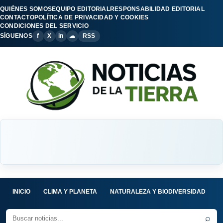
QUIÉNES SOMOS
EQUIPO EDITORIAL
RESPONSABILIDAD EDITORIAL
CONTACTO
POLÍTICA DE PRIVACIDAD Y COOKIES
CONDICIONES DEL SERVICIO
SÍGUENOS
f
X
in
☁
RSS
INICIO
CLIMA Y PLANETA
NATURALEZA Y BIODIVERSIDAD
C
⌕