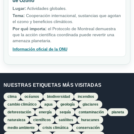
de Ozono
Lugar:
Actividades globales.
Tema:
Cooperación internacional, sustancias que agotan
el ozono y beneficios climáticos.
Por qué importa:
el Protocolo de Montreal demuestra
que la acción científica coordinada puede revertir una
amenaza planetaria.
Información oficial de la ONU
NUESTRAS ETIQUETAS MÁS VISITADAS
clima
océanos
biodiversidad
incendios
cambio climático
agua
geología
glaciares
deforestación
energía
sequía
contaminación
planeta
naturaleza
científicos
satélites
huracanes
medio ambiente
crisis climática
conservación