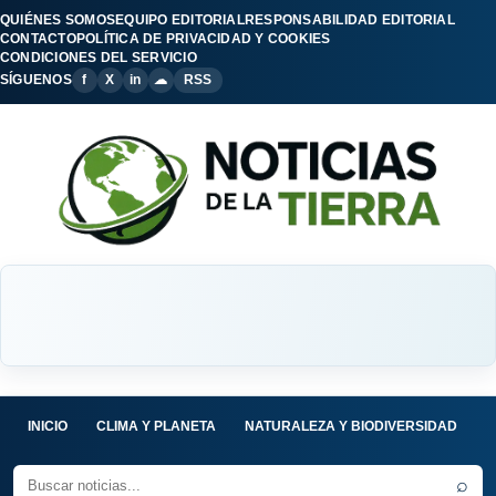
QUIÉNES SOMOS
EQUIPO EDITORIAL
RESPONSABILIDAD EDITORIAL
CONTACTO
POLÍTICA DE PRIVACIDAD Y COOKIES
CONDICIONES DEL SERVICIO
SÍGUENOS
f
X
in
☁
RSS
INICIO
CLIMA Y PLANETA
NATURALEZA Y BIODIVERSIDAD
C
⌕