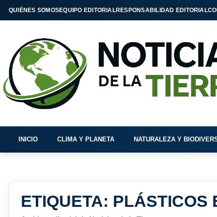
QUIÉNES SOMOS
EQUIPO EDITORIAL
RESPONSABILIDAD EDITORIAL
CO
INICIO
CLIMA Y PLANETA
NATURALEZA Y BIODIVER
ETIQUETA:
PLÁSTICOS