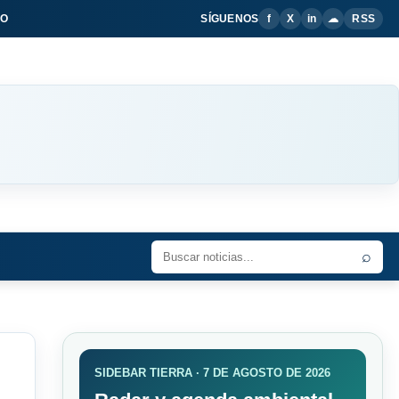
IO
SÍGUENOS
f
X
in
☁
RSS
⌕
SIDEBAR TIERRA · 7 DE AGOSTO DE 2026