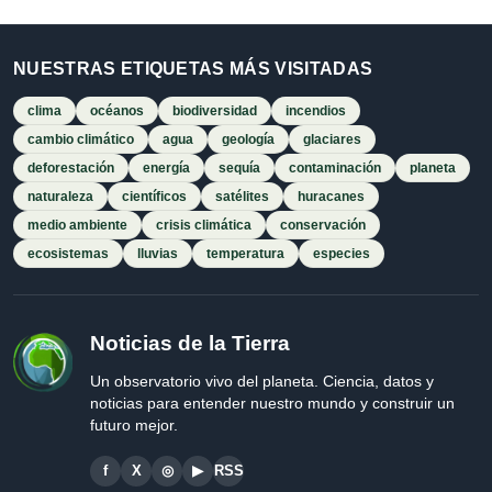
NUESTRAS ETIQUETAS MÁS VISITADAS
clima
océanos
biodiversidad
incendios
cambio climático
agua
geología
glaciares
deforestación
energía
sequía
contaminación
planeta
naturaleza
científicos
satélites
huracanes
medio ambiente
crisis climática
conservación
ecosistemas
lluvias
temperatura
especies
Noticias de la Tierra
Un observatorio vivo del planeta. Ciencia, datos y
noticias para entender nuestro mundo y construir un
futuro mejor.
f
X
◎
▶
RSS