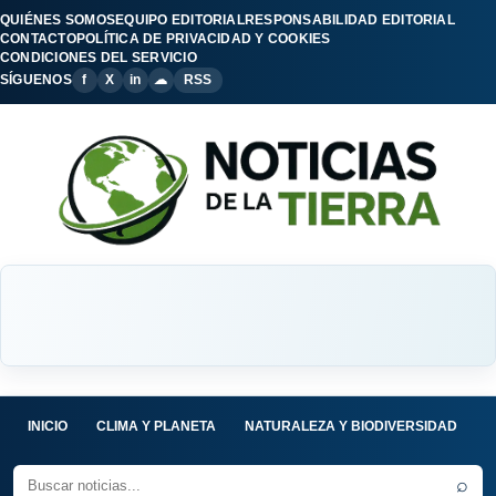
QUIÉNES SOMOS
EQUIPO EDITORIAL
RESPONSABILIDAD EDITORIAL
CONTACTO
POLÍTICA DE PRIVACIDAD Y COOKIES
CONDICIONES DEL SERVICIO
SÍGUENOS
f
X
in
☁
RSS
INICIO
CLIMA Y PLANETA
NATURALEZA Y BIODIVERSIDAD
C
⌕