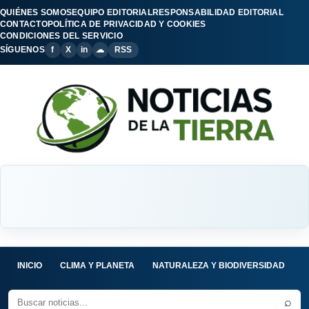
QUIÉNES SOMOS
EQUIPO EDITORIAL
RESPONSABILIDAD EDITORIAL
CONTACTO
POLÍTICA DE PRIVACIDAD Y COOKIES
CONDICIONES DEL SERVICIO
SÍGUENOS
f
X
in
☁
RSS
INICIO
CLIMA Y PLANETA
NATURALEZA Y BIODIVERSIDAD
C
⌕