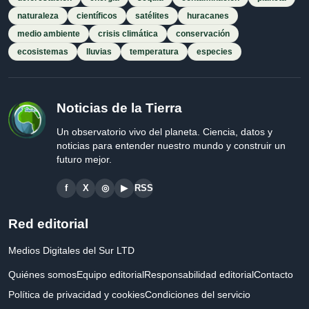
naturaleza
científicos
satélites
huracanes
medio ambiente
crisis climática
conservación
ecosistemas
lluvias
temperatura
especies
Noticias de la Tierra
Un observatorio vivo del planeta. Ciencia, datos y
noticias para entender nuestro mundo y construir un
futuro mejor.
f
X
◎
▶
RSS
Red editorial
Medios Digitales del Sur LTD
Quiénes somos
Equipo editorial
Responsabilidad editorial
Contacto
Política de privacidad y cookies
Condiciones del servicio