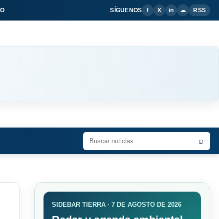
IO
SÍGUENOS
f
X
in
☁
RSS
⌕
SIDEBAR TIERRA · 7 DE AGOSTO DE 2026