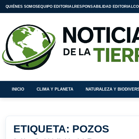
QUIÉNES SOMOS
EQUIPO EDITORIAL
RESPONSABILIDAD EDITORIAL
CO
INICIO
CLIMA Y PLANETA
NATURALEZA Y BIODIVER
ETIQUETA:
POZOS