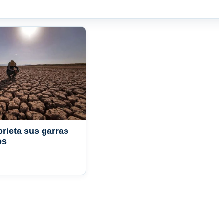
prieta sus garras
os