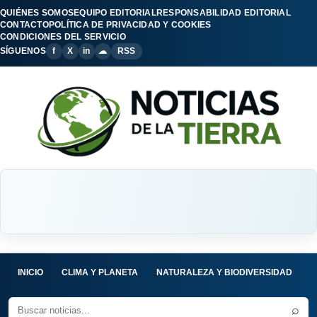
QUIÉNES SOMOS
EQUIPO EDITORIAL
RESPONSABILIDAD EDITORIAL
CONTACTO
POLÍTICA DE PRIVACIDAD Y COOKIES
CONDICIONES DEL SERVICIO
SÍGUENOS
f
X
in
☁
RSS
INICIO
CLIMA Y PLANETA
NATURALEZA Y BIODIVERSIDAD
C
⌕