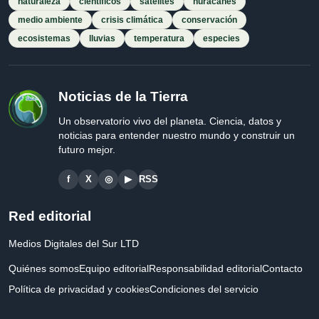
naturaleza
científicos
satélites
huracanes
medio ambiente
crisis climática
conservación
ecosistemas
lluvias
temperatura
especies
Noticias de la Tierra
Un observatorio vivo del planeta. Ciencia, datos y
noticias para entender nuestro mundo y construir un
futuro mejor.
f
X
◎
▶
RSS
Red editorial
Medios Digitales del Sur LTD
Quiénes somos
Equipo editorial
Responsabilidad editorial
Contacto
Política de privacidad y cookies
Condiciones del servicio