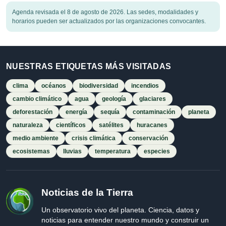
Agenda revisada el 8 de agosto de 2026. Las sedes, modalidades y
horarios pueden ser actualizados por las organizaciones convocantes.
NUESTRAS ETIQUETAS MÁS VISITADAS
clima
océanos
biodiversidad
incendios
cambio climático
agua
geología
glaciares
deforestación
energía
sequía
contaminación
planeta
naturaleza
científicos
satélites
huracanes
medio ambiente
crisis climática
conservación
ecosistemas
lluvias
temperatura
especies
Noticias de la Tierra
Un observatorio vivo del planeta. Ciencia, datos y
noticias para entender nuestro mundo y construir un