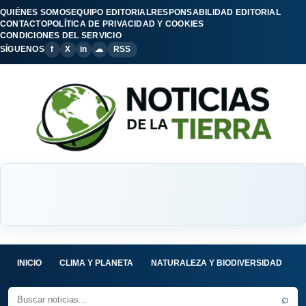
QUIÉNES SOMOS
EQUIPO EDITORIAL
RESPONSABILIDAD EDITORIAL
CONTACTO
POLÍTICA DE PRIVACIDAD Y COOKIES
CONDICIONES DEL SERVICIO
SÍGUENOS
f
X
in
☁
RSS
INICIO
CLIMA Y PLANETA
NATURALEZA Y BIODIVERSIDAD
C
⌕