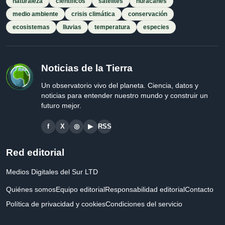
naturaleza
científicos
satélites
huracanes
medio ambiente
crisis climática
conservación
ecosistemas
lluvias
temperatura
especies
Noticias de la Tierra
Un observatorio vivo del planeta. Ciencia, datos y
noticias para entender nuestro mundo y construir un
futuro mejor.
f
X
◎
▶
RSS
Red editorial
Medios Digitales del Sur LTD
Quiénes somos
Equipo editorial
Responsabilidad editorial
Contacto
Política de privacidad y cookies
Condiciones del servicio