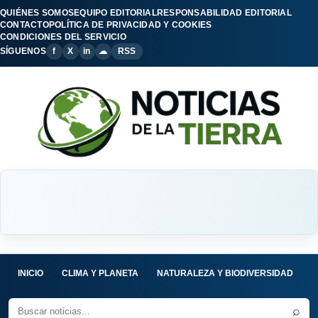
QUIÉNES SOMOS
EQUIPO EDITORIAL
RESPONSABILIDAD EDITORIAL
CONTACTO
POLÍTICA DE PRIVACIDAD Y COOKIES
CONDICIONES DEL SERVICIO
SÍGUENOS
f
X
in
☁
RSS
INICIO
CLIMA Y PLANETA
NATURALEZA Y BIODIVERSIDAD
C
⌕