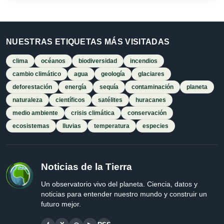
NUESTRAS ETIQUETAS MÁS VISITADAS
clima
océanos
biodiversidad
incendios
cambio climático
agua
geología
glaciares
deforestación
energía
sequía
contaminación
planeta
naturaleza
científicos
satélites
huracanes
medio ambiente
crisis climática
conservación
ecosistemas
lluvias
temperatura
especies
Noticias de la Tierra
Un observatorio vivo del planeta. Ciencia, datos y
noticias para entender nuestro mundo y construir un
futuro mejor.