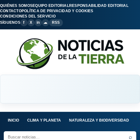
QUIÉNES SOMOS
EQUIPO EDITORIAL
RESPONSABILIDAD EDITORIAL
CONTACTO
POLÍTICA DE PRIVACIDAD Y COOKIES
CONDICIONES DEL SERVICIO
SÍGUENOS
f
X
in
☁
RSS
INICIO
CLIMA Y PLANETA
NATURALEZA Y BIODIVERSIDAD
C
⌕