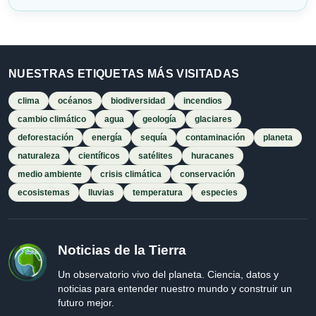
NUESTRAS ETIQUETAS MÁS VISITADAS
clima
océanos
biodiversidad
incendios
cambio climático
agua
geología
glaciares
deforestación
energía
sequía
contaminación
planeta
naturaleza
científicos
satélites
huracanes
medio ambiente
crisis climática
conservación
ecosistemas
lluvias
temperatura
especies
Noticias de la Tierra
Un observatorio vivo del planeta. Ciencia, datos y
noticias para entender nuestro mundo y construir un
futuro mejor.