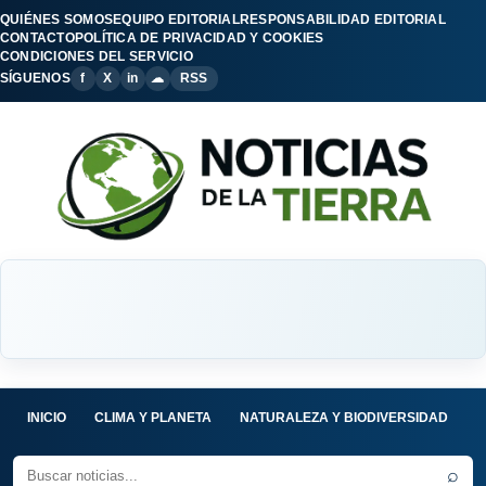
QUIÉNES SOMOS
EQUIPO EDITORIAL
RESPONSABILIDAD EDITORIAL
CONTACTO
POLÍTICA DE PRIVACIDAD Y COOKIES
CONDICIONES DEL SERVICIO
SÍGUENOS
f
X
in
☁
RSS
INICIO
CLIMA Y PLANETA
NATURALEZA Y BIODIVERSIDAD
C
⌕