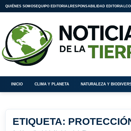
QUIÉNES SOMOS
EQUIPO EDITORIAL
RESPONSABILIDAD EDITORIAL
CO
INICIO
CLIMA Y PLANETA
NATURALEZA Y BIODIVER
ETIQUETA:
PROTECCIÓN