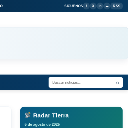
IO
SÍGUENOS
f
X
in
☁
RSS
⌕
Radar Tierra
6 de agosto de 2026