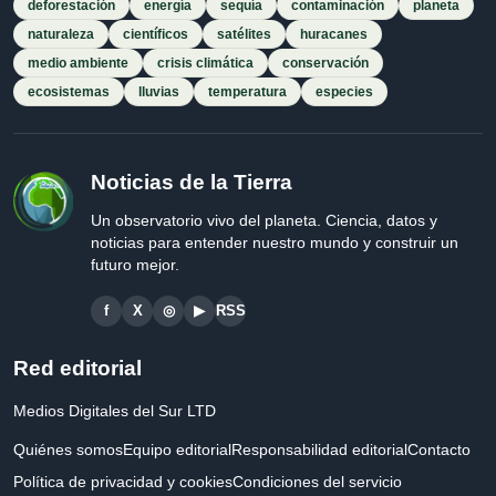
deforestación
energía
sequía
contaminación
planeta
naturaleza
científicos
satélites
huracanes
medio ambiente
crisis climática
conservación
ecosistemas
lluvias
temperatura
especies
Noticias de la Tierra
Un observatorio vivo del planeta. Ciencia, datos y
noticias para entender nuestro mundo y construir un
futuro mejor.
f
X
◎
▶
RSS
Red editorial
Medios Digitales del Sur LTD
Quiénes somos
Equipo editorial
Responsabilidad editorial
Contacto
Política de privacidad y cookies
Condiciones del servicio