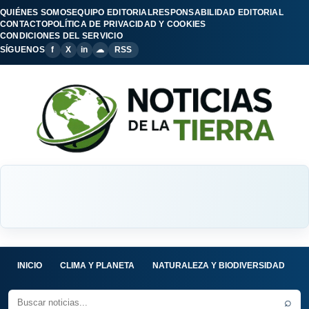
QUIÉNES SOMOS
EQUIPO EDITORIAL
RESPONSABILIDAD EDITORIAL
CONTACTO
POLÍTICA DE PRIVACIDAD Y COOKIES
CONDICIONES DEL SERVICIO
SÍGUENOS
f
X
in
☁
RSS
INICIO
CLIMA Y PLANETA
NATURALEZA Y BIODIVERSIDAD
C
⌕