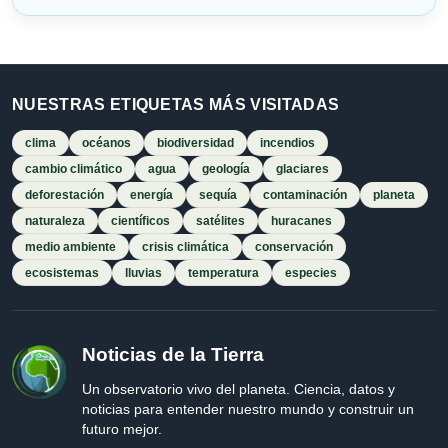
NUESTRAS ETIQUETAS MÁS VISITADAS
clima
océanos
biodiversidad
incendios
cambio climático
agua
geología
glaciares
deforestación
energía
sequía
contaminación
planeta
naturaleza
científicos
satélites
huracanes
medio ambiente
crisis climática
conservación
ecosistemas
lluvias
temperatura
especies
Noticias de la Tierra
Un observatorio vivo del planeta. Ciencia, datos y
noticias para entender nuestro mundo y construir un
futuro mejor.