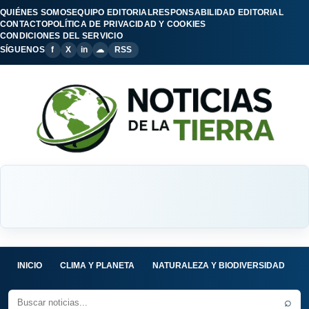
QUIÉNES SOMOS
EQUIPO EDITORIAL
RESPONSABILIDAD EDITORIAL
CONTACTO
POLÍTICA DE PRIVACIDAD Y COOKIES
CONDICIONES DEL SERVICIO
SÍGUENOS
f
X
in
☁
RSS
INICIO
CLIMA Y PLANETA
NATURALEZA Y BIODIVERSIDAD
C
⌕