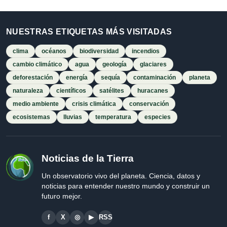
NUESTRAS ETIQUETAS MÁS VISITADAS
clima
océanos
biodiversidad
incendios
cambio climático
agua
geología
glaciares
deforestación
energía
sequía
contaminación
planeta
naturaleza
científicos
satélites
huracanes
medio ambiente
crisis climática
conservación
ecosistemas
lluvias
temperatura
especies
Noticias de la Tierra
Un observatorio vivo del planeta. Ciencia, datos y
noticias para entender nuestro mundo y construir un
futuro mejor.
f
X
◎
▶
RSS