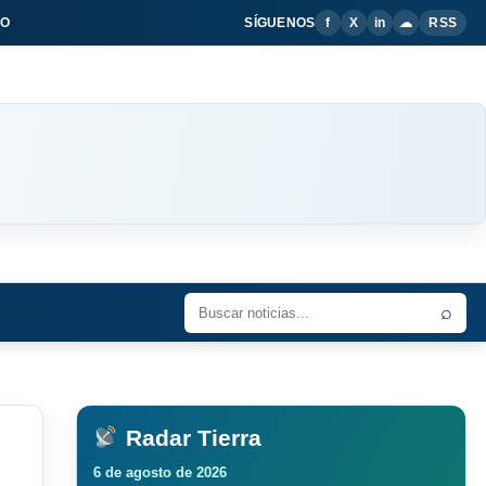
IO
SÍGUENOS
f
X
in
☁
RSS
⌕
Radar Tierra
6 de agosto de 2026