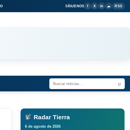
IO
SÍGUENOS
f
X
in
☁
RSS
⌕
Radar Tierra
6 de agosto de 2026