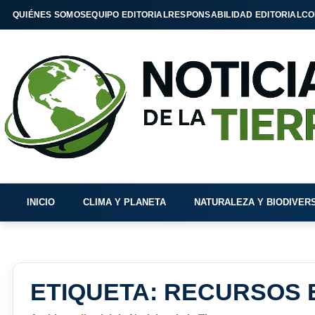
QUIÉNES SOMOS
EQUIPO EDITORIAL
RESPONSABILIDAD EDITORIAL
CO
INICIO
CLIMA Y PLANETA
NATURALEZA Y BIODIVER
ETIQUETA:
RECURSOS 