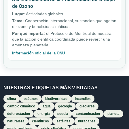
de Ozono
Lugar:
Actividades globales.
Tema:
Cooperación internacional, sustancias que agotan
el ozono y beneficios climáticos.
Por qué importa:
el Protocolo de Montreal demuestra
que la acción científica coordinada puede revertir una
amenaza planetaria.
Información oficial de la ONU
NUESTRAS ETIQUETAS MÁS VISITADAS
clima
océanos
biodiversidad
incendios
cambio climático
agua
geología
glaciares
deforestación
energía
sequía
contaminación
planeta
naturaleza
científicos
satélites
huracanes
medio ambiente
crisis climática
conservación