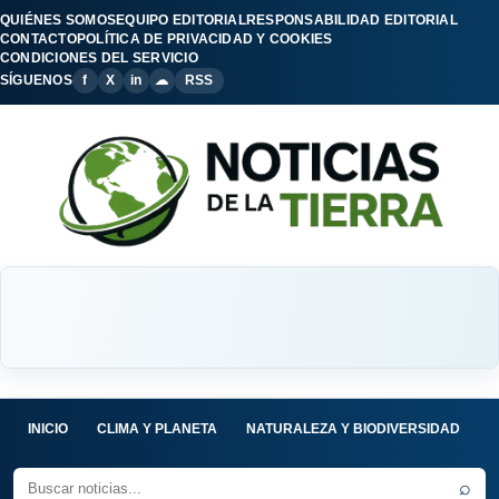
QUIÉNES SOMOS
EQUIPO EDITORIAL
RESPONSABILIDAD EDITORIAL
CONTACTO
POLÍTICA DE PRIVACIDAD Y COOKIES
CONDICIONES DEL SERVICIO
SÍGUENOS
f
X
in
☁
RSS
INICIO
CLIMA Y PLANETA
NATURALEZA Y BIODIVERSIDAD
C
⌕