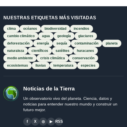
NUESTRAS ETIQUETAS MÁS VISITADAS
clima
océanos
biodiversidad
incendios
cambio climático
agua
geología
glaciares
deforestación
energía
sequía
contaminación
planeta
naturaleza
científicos
satélites
huracanes
medio ambiente
crisis climática
conservación
ecosistemas
lluvias
temperatura
especies
Noticias de la Tierra
Un observatorio vivo del planeta. Ciencia, datos y
noticias para entender nuestro mundo y construir un
futuro mejor.
f
X
◎
▶
RSS