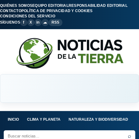
QUIÉNES SOMOS
EQUIPO EDITORIAL
RESPONSABILIDAD EDITORIAL
CONTACTO
POLÍTICA DE PRIVACIDAD Y COOKIES
CONDICIONES DEL SERVICIO
SÍGUENOS
f
X
in
☁
RSS
INICIO
CLIMA Y PLANETA
NATURALEZA Y BIODIVERSIDAD
C
⌕