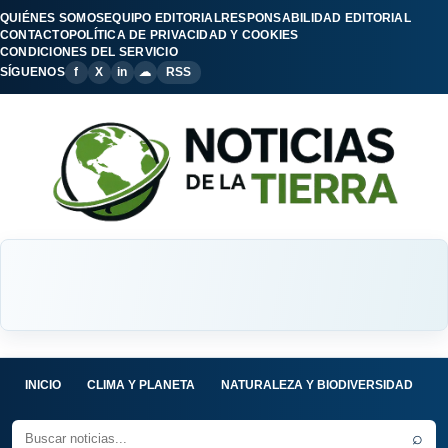
QUIÉNES SOMOS
EQUIPO EDITORIAL
RESPONSABILIDAD EDITORIAL
CONTACTO
POLÍTICA DE PRIVACIDAD Y COOKIES
CONDICIONES DEL SERVICIO
SÍGUENOS
f
X
in
☁
RSS
INICIO
CLIMA Y PLANETA
NATURALEZA Y BIODIVERSIDAD
C
⌕