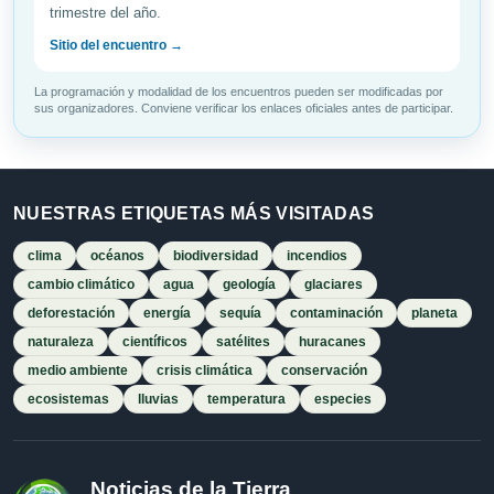
trimestre del año.
Sitio del encuentro →
La programación y modalidad de los encuentros pueden ser modificadas por
sus organizadores. Conviene verificar los enlaces oficiales antes de participar.
NUESTRAS ETIQUETAS MÁS VISITADAS
clima
océanos
biodiversidad
incendios
cambio climático
agua
geología
glaciares
deforestación
energía
sequía
contaminación
planeta
naturaleza
científicos
satélites
huracanes
medio ambiente
crisis climática
conservación
ecosistemas
lluvias
temperatura
especies
Noticias de la Tierra