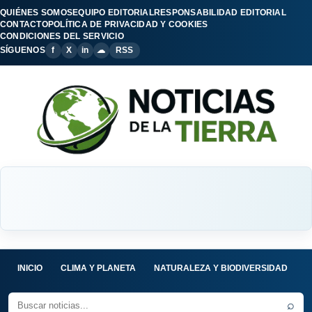
QUIÉNES SOMOS
EQUIPO EDITORIAL
RESPONSABILIDAD EDITORIAL
CONTACTO
POLÍTICA DE PRIVACIDAD Y COOKIES
CONDICIONES DEL SERVICIO
SÍGUENOS
f
X
in
☁
RSS
INICIO
CLIMA Y PLANETA
NATURALEZA Y BIODIVERSIDAD
C
⌕