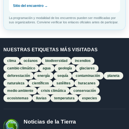
Sitio del encuentro →
La programación y modalidad de los encuentros pueden ser modificadas por
sus organizadores. Conviene verificar los enlaces oficiales antes de participar.
NUESTRAS ETIQUETAS MÁS VISITADAS
clima
océanos
biodiversidad
incendios
cambio climático
agua
geología
glaciares
deforestación
energía
sequía
contaminación
planeta
naturaleza
científicos
satélites
huracanes
medio ambiente
crisis climática
conservación
ecosistemas
lluvias
temperatura
especies
Noticias de la Tierra