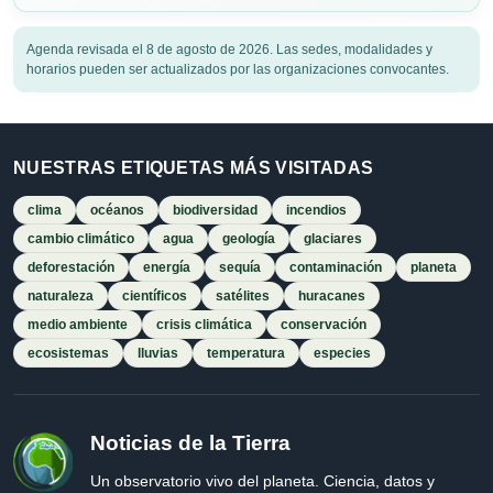
Agenda revisada el 8 de agosto de 2026. Las sedes, modalidades y
horarios pueden ser actualizados por las organizaciones convocantes.
NUESTRAS ETIQUETAS MÁS VISITADAS
clima
océanos
biodiversidad
incendios
cambio climático
agua
geología
glaciares
deforestación
energía
sequía
contaminación
planeta
naturaleza
científicos
satélites
huracanes
medio ambiente
crisis climática
conservación
ecosistemas
lluvias
temperatura
especies
Noticias de la Tierra
Un observatorio vivo del planeta. Ciencia, datos y