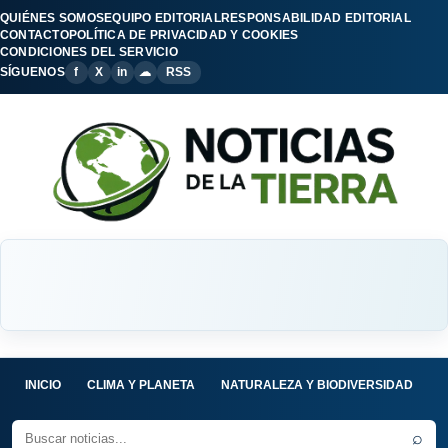
QUIÉNES SOMOS
EQUIPO EDITORIAL
RESPONSABILIDAD EDITORIAL
CONTACTO
POLÍTICA DE PRIVACIDAD Y COOKIES
CONDICIONES DEL SERVICIO
SÍGUENOS
f
X
in
☁
RSS
INICIO
CLIMA Y PLANETA
NATURALEZA Y BIODIVERSIDAD
C
⌕