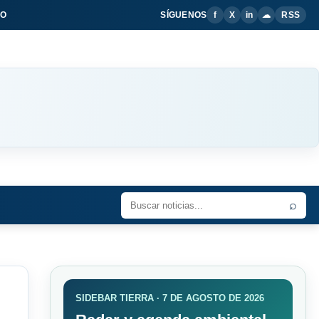
IO
SÍGUENOS
f
X
in
☁
RSS
⌕
SIDEBAR TIERRA · 7 DE AGOSTO DE 2026