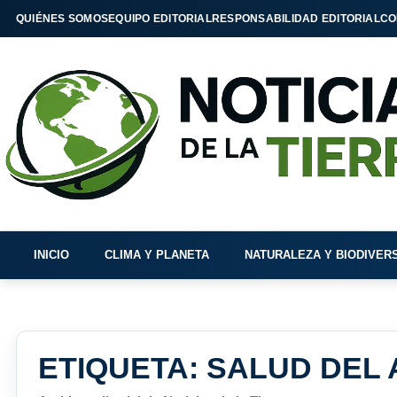
QUIÉNES SOMOS
EQUIPO EDITORIAL
RESPONSABILIDAD EDITORIAL
CO
INICIO
CLIMA Y PLANETA
NATURALEZA Y BIODIVER
ETIQUETA:
SALUD DEL 