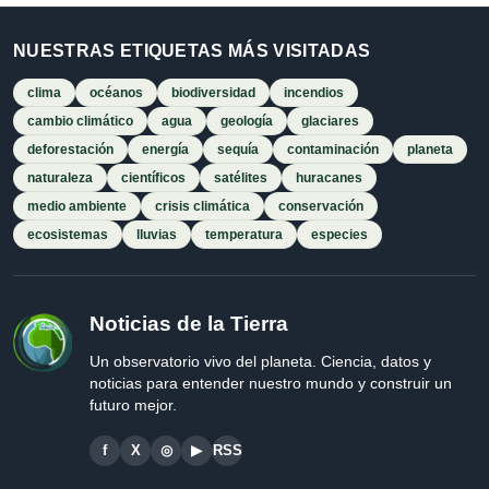
NUESTRAS ETIQUETAS MÁS VISITADAS
clima
océanos
biodiversidad
incendios
cambio climático
agua
geología
glaciares
deforestación
energía
sequía
contaminación
planeta
naturaleza
científicos
satélites
huracanes
medio ambiente
crisis climática
conservación
ecosistemas
lluvias
temperatura
especies
Noticias de la Tierra
Un observatorio vivo del planeta. Ciencia, datos y
noticias para entender nuestro mundo y construir un
futuro mejor.
f
X
◎
▶
RSS