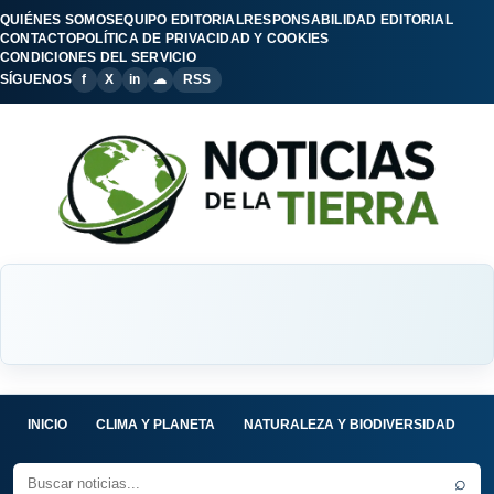
QUIÉNES SOMOS
EQUIPO EDITORIAL
RESPONSABILIDAD EDITORIAL
CONTACTO
POLÍTICA DE PRIVACIDAD Y COOKIES
CONDICIONES DEL SERVICIO
SÍGUENOS
f
X
in
☁
RSS
INICIO
CLIMA Y PLANETA
NATURALEZA Y BIODIVERSIDAD
C
⌕