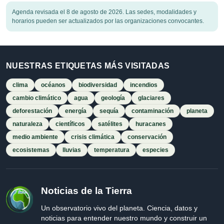
Agenda revisada el 8 de agosto de 2026. Las sedes, modalidades y
horarios pueden ser actualizados por las organizaciones convocantes.
NUESTRAS ETIQUETAS MÁS VISITADAS
clima
océanos
biodiversidad
incendios
cambio climático
agua
geología
glaciares
deforestación
energía
sequía
contaminación
planeta
naturaleza
científicos
satélites
huracanes
medio ambiente
crisis climática
conservación
ecosistemas
lluvias
temperatura
especies
Noticias de la Tierra
Un observatorio vivo del planeta. Ciencia, datos y
noticias para entender nuestro mundo y construir un