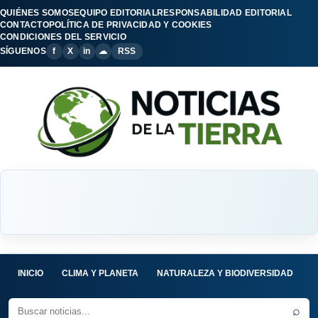
QUIÉNES SOMOS
EQUIPO EDITORIAL
RESPONSABILIDAD EDITORIAL
CONTACTO
POLÍTICA DE PRIVACIDAD Y COOKIES
CONDICIONES DEL SERVICIO
SÍGUENOS
f
X
in
☁
RSS
INICIO
CLIMA Y PLANETA
NATURALEZA Y BIODIVERSIDAD
C
⌕