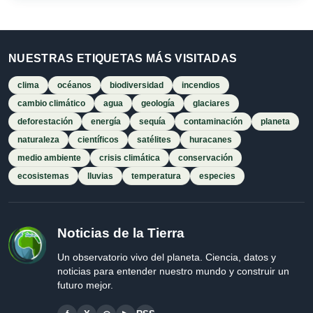
NUESTRAS ETIQUETAS MÁS VISITADAS
clima
océanos
biodiversidad
incendios
cambio climático
agua
geología
glaciares
deforestación
energía
sequía
contaminación
planeta
naturaleza
científicos
satélites
huracanes
medio ambiente
crisis climática
conservación
ecosistemas
lluvias
temperatura
especies
Noticias de la Tierra
Un observatorio vivo del planeta. Ciencia, datos y
noticias para entender nuestro mundo y construir un
futuro mejor.