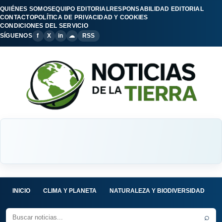
QUIÉNES SOMOS
EQUIPO EDITORIAL
RESPONSABILIDAD EDITORIAL
CONTACTO
POLÍTICA DE PRIVACIDAD Y COOKIES
CONDICIONES DEL SERVICIO
SÍGUENOS
f
X
in
☁
RSS
INICIO
CLIMA Y PLANETA
NATURALEZA Y BIODIVERSIDAD
C
⌕