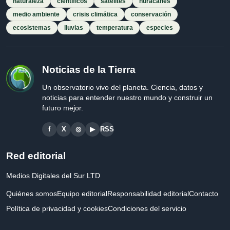
naturaleza
científicos
satélites
huracanes
medio ambiente
crisis climática
conservación
ecosistemas
lluvias
temperatura
especies
Noticias de la Tierra
Un observatorio vivo del planeta. Ciencia, datos y
noticias para entender nuestro mundo y construir un
futuro mejor.
f
X
◎
▶
RSS
Red editorial
Medios Digitales del Sur LTD
Quiénes somos
Equipo editorial
Responsabilidad editorial
Contacto
Política de privacidad y cookies
Condiciones del servicio