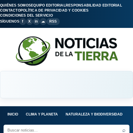
QUIÉNES SOMOS
EQUIPO EDITORIAL
RESPONSABILIDAD EDITORIAL
CONTACTO
POLÍTICA DE PRIVACIDAD Y COOKIES
CONDICIONES DEL SERVICIO
SÍGUENOS
f
X
in
☁
RSS
INICIO
CLIMA Y PLANETA
NATURALEZA Y BIODIVERSIDAD
C
⌕