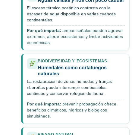
Aguas cálidas y ríos con poco caudal
El exceso térmico oceánico contrasta con la
escasez de agua disponible en varias cuencas
continentales.
Por qué importa:
ambas señales pueden agravar
extremos, alterar ecosistemas y limitar actividades
económicas.
BIODIVERSIDAD Y ECOSISTEMAS
Humedales como cortafuegos
naturales
La restauración de zonas húmedas y franjas
ribereñas puede interrumpir combustibles
continuos y conservar refugios de fauna.
Por qué importa:
prevenir propagación ofrece
beneficios climáticos, hídricos y biológicos
simultáneos.
RIESGO NATURAL