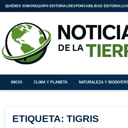
QUIÉNES SOMOS
EQUIPO EDITORIAL
RESPONSABILIDAD EDITORIAL
CO
INICIO
CLIMA Y PLANETA
NATURALEZA Y BIODIVER
ETIQUETA:
TIGRIS