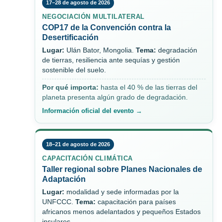
17–28 de agosto de 2026
NEGOCIACIÓN MULTILATERAL
COP17 de la Convención contra la
Desertificación
Lugar:
Ulán Bator, Mongolia.
Tema:
degradación
de tierras, resiliencia ante sequías y gestión
sostenible del suelo.
Por qué importa:
hasta el 40 % de las tierras del
planeta presenta algún grado de degradación.
Información oficial del evento →
18–21 de agosto de 2026
CAPACITACIÓN CLIMÁTICA
Taller regional sobre Planes Nacionales de
Adaptación
Lugar:
modalidad y sede informadas por la
UNFCCC.
Tema:
capacitación para países
africanos menos adelantados y pequeños Estados
insulares.