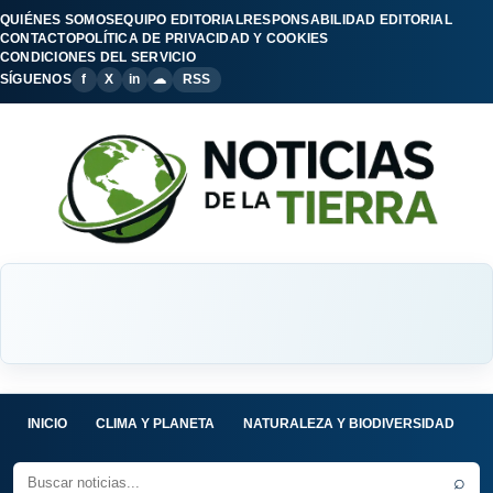
QUIÉNES SOMOS
EQUIPO EDITORIAL
RESPONSABILIDAD EDITORIAL
CONTACTO
POLÍTICA DE PRIVACIDAD Y COOKIES
CONDICIONES DEL SERVICIO
SÍGUENOS
f
X
in
☁
RSS
INICIO
CLIMA Y PLANETA
NATURALEZA Y BIODIVERSIDAD
C
⌕