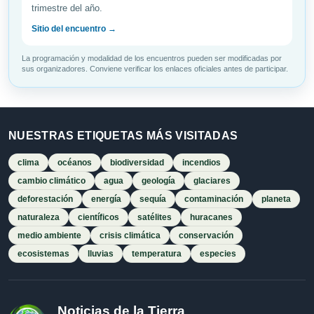
trimestre del año.
Sitio del encuentro →
La programación y modalidad de los encuentros pueden ser modificadas por
sus organizadores. Conviene verificar los enlaces oficiales antes de participar.
NUESTRAS ETIQUETAS MÁS VISITADAS
clima
océanos
biodiversidad
incendios
cambio climático
agua
geología
glaciares
deforestación
energía
sequía
contaminación
planeta
naturaleza
científicos
satélites
huracanes
medio ambiente
crisis climática
conservación
ecosistemas
lluvias
temperatura
especies
Noticias de la Tierra