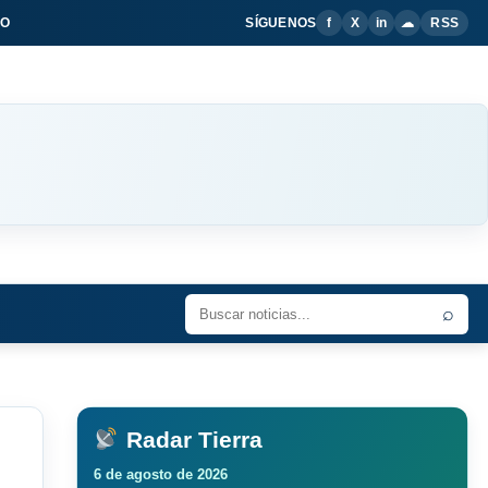
IO
SÍGUENOS
f
X
in
☁
RSS
⌕
Radar Tierra
6 de agosto de 2026